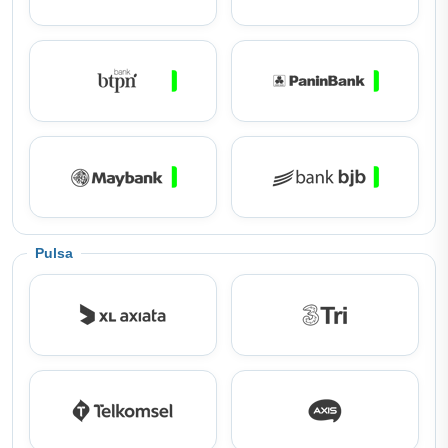
Pulsa