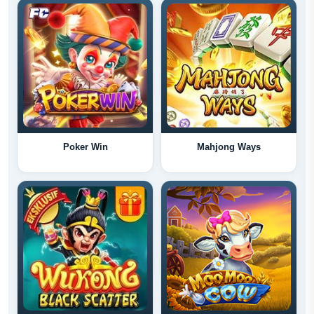
Poker Win
Mahjong Ways