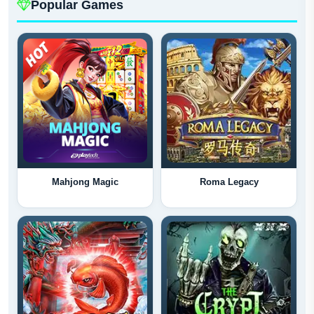
Popular Games
Mahjong Magic
Roma Legacy